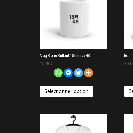
Mug Blanc Brillant 18heures48
Bonn
15,90
€
30,0
Sélectionner option
S