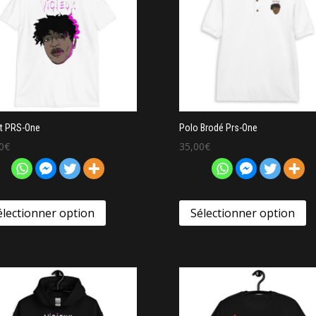
rt PRS-One
Polo Brodé Prs-One
0
€
35,00
€
électionner option
Sélectionner option