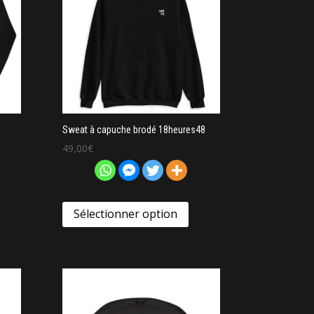
Sweat à capuche brodé 18heures48
49,00
€
Sélectionner option