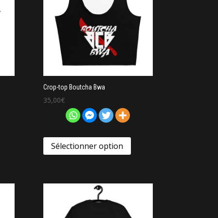
Crop-top Boutcha Bwa
35,00
€
Sélectionner option