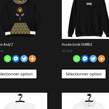
ie Andy’Z
Hoodie brodé HUMBLE
0
€
49,00
€
électionner option
Sélectionner option