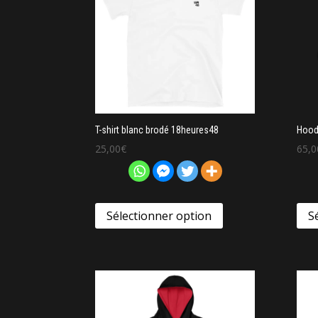
T-shirt blanc brodé 18heures48
Hood
25,00
€
65,0
Sélectionner option
S