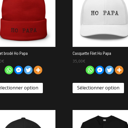
et brodé Ho Papa
Casquette Filet Ho Papa
0
€
35,00
€
électionner option
Sélectionner option