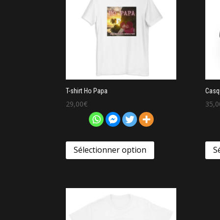
T-shirt Ho Papa
Casq
29,00
€
35,0
Sélectionner option
S