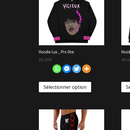
Hoodie Lux _ Prs-One
Hood
65,00
€
49,0
Sélectionner option
S