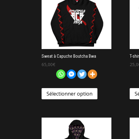
Sweat à Capuche Boutcha Bwa
T-shi
65,00
€
25,0
Sélectionner option
S