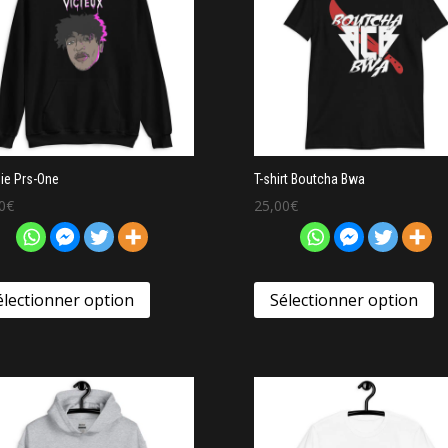
ie Prs-One
T-shirt Boutcha Bwa
0
€
25,00
€
électionner option
Sélectionner option