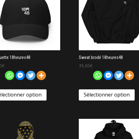
uette 18heures48
Sweat brodé 18heures48
0
€
35,00
€
électionner option
Sélectionner option