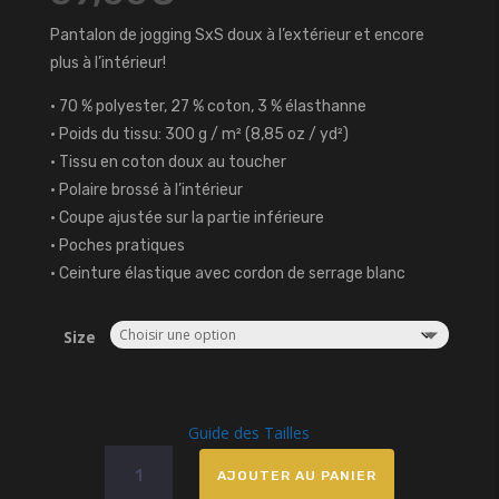
Pantalon de jogging SxS doux à l’extérieur et encore
plus à l’intérieur!
• 70 % polyester, 27 % coton, 3 % élasthanne
• Poids du tissu: 300 g / m² (8,85 oz / yd²)
• Tissu en coton doux au toucher
• Polaire brossé à l’intérieur
• Coupe ajustée sur la partie inférieure
• Poches pratiques
• Ceinture élastique avec cordon de serrage blanc
Size
Guide des Tailles
quantité
AJOUTER AU PANIER
de