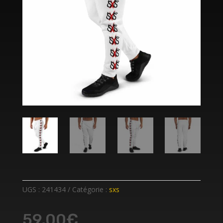
UGS :
241434
Catégorie :
sxs
59,00
€