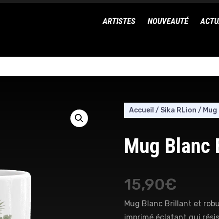
ARTISTES
NOUVEAUTÉ
ACTU
Accueil
/
Sika RLion
/
Mug 
Mug Blanc B
15,90
€
Mug Blanc Brillant et robu
imprimé éclatant qui rési