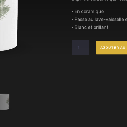
• En céramique
• Passe au lave-vaisselle
• Blanc et brillant
quantité
AJOUTER AU 
de
Mug
Blanc
Brillant
Sika
RLion