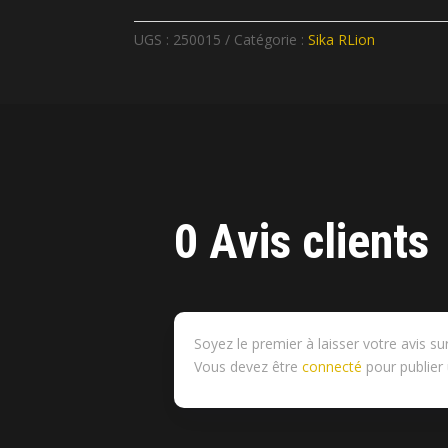
UGS :
250015
Catégorie :
Sika RLion
0 Avis clients
Soyez le premier à laisser votre avis su
Vous devez être
connecté
pour publier 