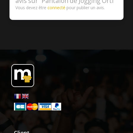
avis sur “Pantalon de Jogging Orti”
Vous devez être
connecté
pour publier un avis.
Client