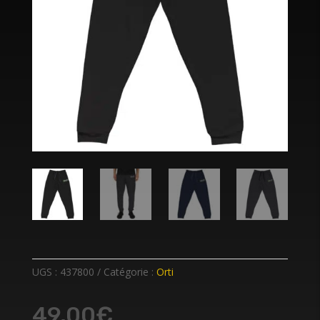
UGS :
437800
Catégorie :
Orti
49,00
€