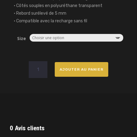
• Côtés souples en polyuréthane transparent
• Rebord surélevé de 5 mm
• Compatible avec la recharge sans fil
Size
quantité
AJOUTER AU PANIER
de
Coque
iPhone
One
Music
0 Avis clients