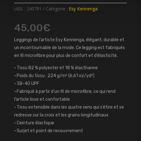
UGS :
240791
Catégorie :
Esy Kennenga
45,00
€
Leggings de l’artiste Esy Kennenga, élégant, durable et
un incontournable de la mode. Ce legging est fabriqués
en fil microfibre pour plus de confort et d’élasticité.
• Tissu 82 % polyester et 18 % élasthanne
• Poids du tissu : 224 g/m² (6,61 oz/yd²)
• 38-40 UPF
• Fabriqué à partir d’un fil de microfibre, ce qui rend
l’article lisse et confortable
• Tissu extensible dans les quatre sens qui s’étire et se
redresse sur la croix et les grains longitudinaux
• Ceinture élastique
• Surjet et point de recouvrement