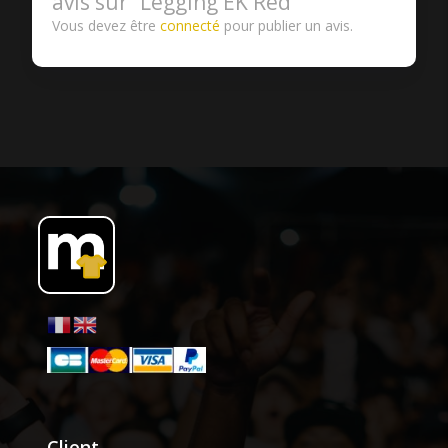
avis sur “Legging EK Red”
Vous devez être
connecté
pour publier un avis.
Client