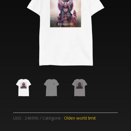
UGS :
246990
Catégorie :
Olden world limit