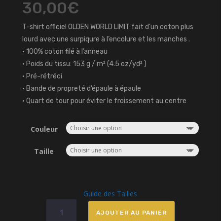
30,00
€
T-shirt officiel OLDEN WORLD LIMIT fait d’un coton plus
lourd avec une surpiqure à l’encolure et les manches .
• 100% coton filé à l’anneau
• Poids du tissu: 153 g / m² (4.5 oz/yd² )
• Pré-rétréci
• Bande de propreté d’épaule à épaule
• Quart de tour pour éviter le froissement au centre
Couleur
Taille
Guide des Tailles
quantité
AJOUTER AU PANIER
de