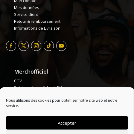
Mon compte
Mes données
Service client
Retour & remboursement
Informations de Livraison
Merchofficiel
CGV
Politique de confidentialité
Politique de cookie
Nous utilisons des cookies pour optimiser notre site web et notre
Plan de site
service.
Accepter
ONLY HYPE ARTISTS
| LES ARTISTES :
A
B
C
D
E
F
G
H
I
J