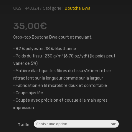
UGS :
443324
Catégorie :
Boutcha Bwa
35,00
€
Crop-top Boutcha Bwa court et moulant.
• 82 % polyester, 18 % élasthanne
• Poids du tissu : 230 g/m² (6.78 oz/yd²) (le poids peut
varier de 5%)
• Matière élastique, les fibres du tissu s’étirent et se
rétractent sur la longueur comme sur la largeur
• Fabrication en fil microfibre doux et confortable
• Coupe ajustée
• Coupée avec précision et cousue à la main après
impression
Taille