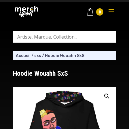
0
Accueil
/
sxs
/
Hoodie Wouahh SxS
Hoodie Wouahh SxS