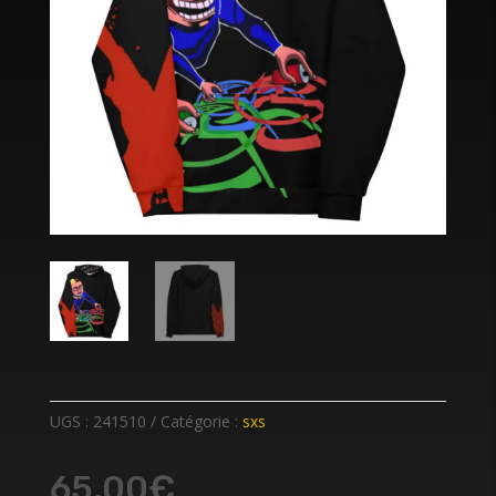
UGS :
241510
Catégorie :
sxs
65,00
€