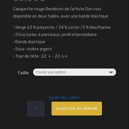
Casquette rouge Bendicion de l’artiste Don coci
disponible en deux tailles, avec une bande élastique
• Sergé 63 % polyester / 34 % coton /3 % élasthanne
• Structurée, 6 panneaux, profil intermédiaire
• Bande élastique
• Sous-visière argent
• Tour de tête : 22 » – 23 ⅞ «
Taille
Guide des Tailles
quantité
AJOUTER AU PANIER
de
Casquette
Rouge