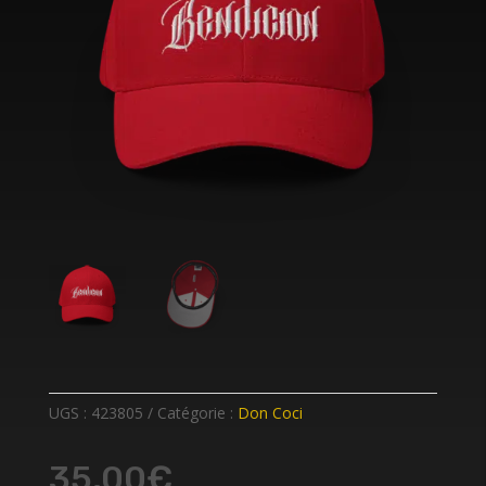
UGS :
423805
Catégorie :
Don Coci
35,00
€