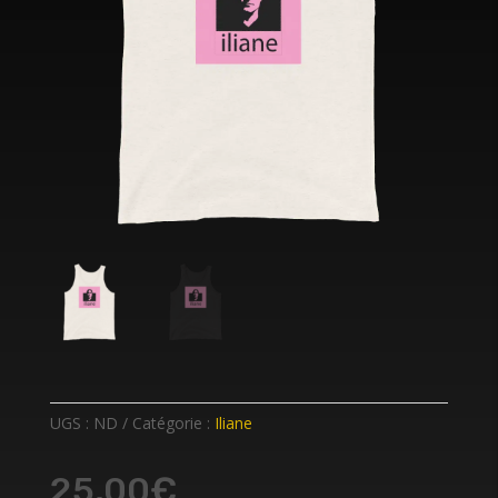
UGS :
ND
Catégorie :
Iliane
25,00
€