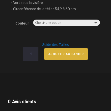
• Vert sous la visière
• Circonférence de la tête : 54,9 à 60 cm
Couleur
Guide des Tailles
quantité
AJOUTER AU PANIER
de
Casquette
OLDEN
WORLD
LIMIT
0 Avis clients