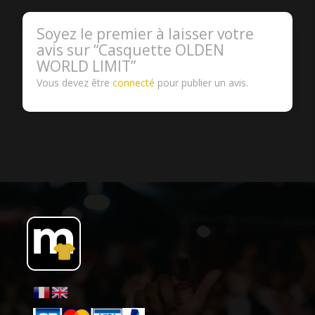
Soyez le premier à laisser votre
avis sur “Casquette OLDEN
WORLD LIMIT”
Vous devez être
connecté
pour publier un avis.