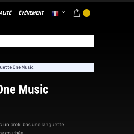
ALITÉ
ÉVÉNEMENT
uette One Music
One Music
 un profil bas une languette
re courbée.