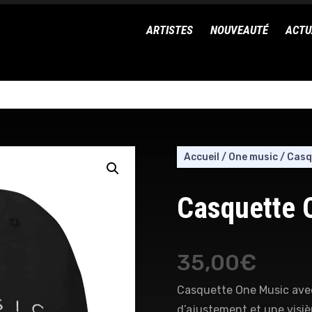
ARTISTES
NOUVEAUTÉ
ACTU
Accueil
/
One music
/
Casq
Casquette 
35,00
€
Casquette One Music avec
d’ajustement et une visiè