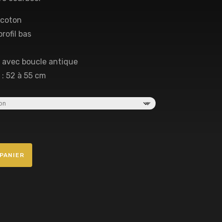
 coton
rofil bas
 avec boucle antique
 : 52 à 55 cm
PANIER