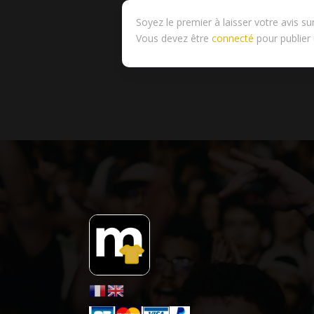
Soyez le premier à laisser votre avis s
Vous devez être
connecté
pour publier 