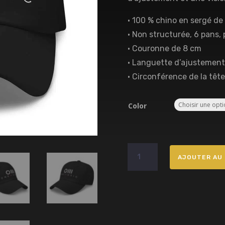
• 100 % chino en sergé de
• Non structurée, 6 pans, p
• Couronne de 8 cm
• Languette d’ajustement
• Circonférence de la tête
Color
quantité
AJOUTER AU 
de
Casquette
One
Music