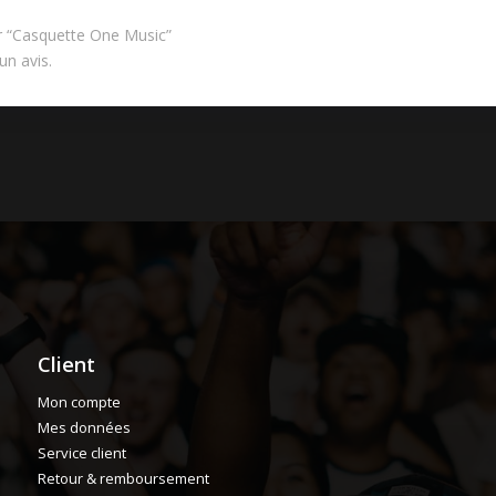
ur “Casquette One Music”
un avis.
Client
Mon compte
Mes données
Service client
Retour & remboursement