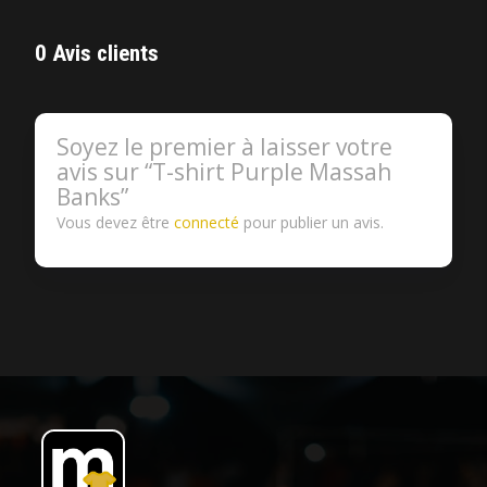
0 Avis clients
Soyez le premier à laisser votre
avis sur “T-shirt Purple Massah
Banks”
Vous devez être
connecté
pour publier un avis.