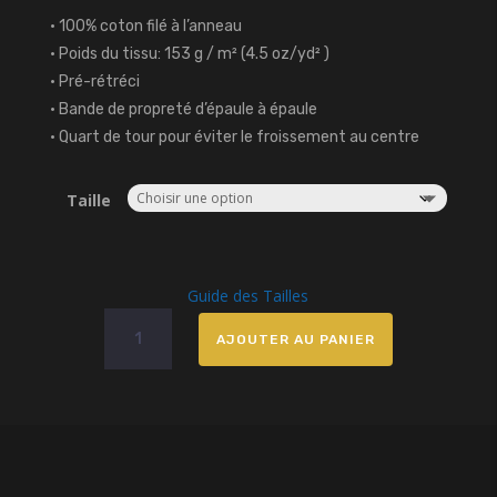
• 100% coton filé à l’anneau
• Poids du tissu: 153 g / m² (4.5 oz/yd² )
• Pré-rétréci
• Bande de propreté d’épaule à épaule
• Quart de tour pour éviter le froissement au centre
Taille
Guide des Tailles
quantité
AJOUTER AU PANIER
de
T-
shirt
Purple
Massah
Banks