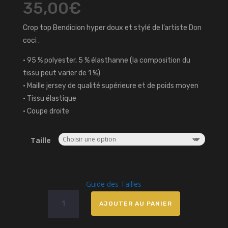
35,00
€
Crop top Bendicion hyper doux et stylé de l’artiste Don
coci .
• 95 % polyester, 5 % élasthanne (la composition du
tissu peut varier de 1 %)
• Maille jersey de qualité supérieure et de poids moyen
• Tissu élastique
• Coupe droite
Taille
Guide des Tailles
quantité
AJOUTER AU PANIER
de
Crop