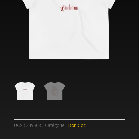
UGS :
249508
Catégorie :
Don Coci