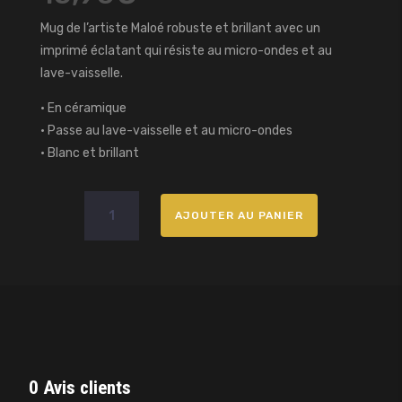
Mug de l’artiste Maloé robuste et brillant avec un
imprimé éclatant qui résiste au micro-ondes et au
lave-vaisselle.
• En céramique
• Passe au lave-vaisselle et au micro-ondes
• Blanc et brillant
quantité
AJOUTER AU PANIER
de
Mug
Blanc
Brillant
Maloé
0 Avis clients