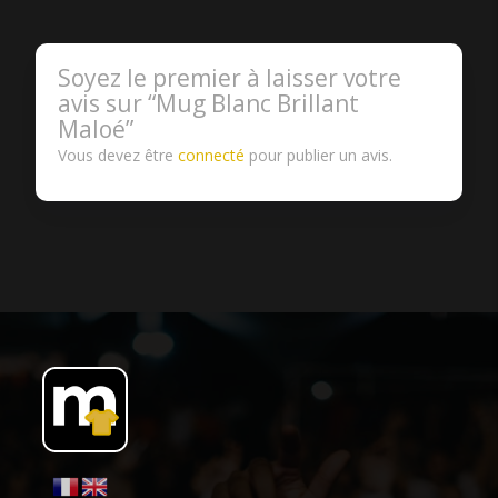
Soyez le premier à laisser votre
avis sur “Mug Blanc Brillant
Maloé”
Vous devez être
connecté
pour publier un avis.