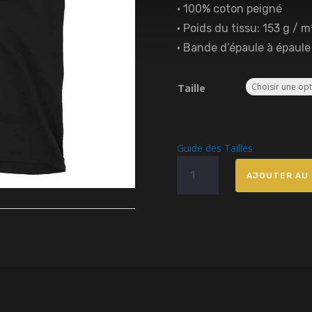
• 100% coton peigné
• Poids du tissu: 153 g / m
• Bande d’épaule à épaule
Taille
Guide des Tailles
quantité
AJOUTER AU 
de
T-
shirt
EK
yelow