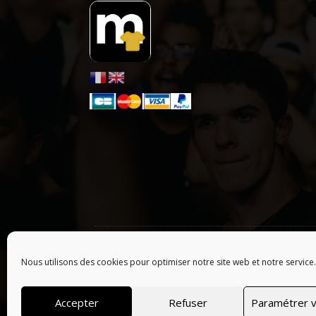
ONLY HYPE ARTISTS
| LES ARTISTES :
A
B
C
D
E
F
G
Nous utilisons des cookies pour optimiser notre site web et notre service.
© 2026 Tous droits réservés, Merchofficiel | Webs
Accepter
Refuser
Paramétrer v