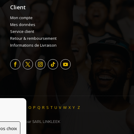
Client
Mon compte
Mes données
Service client
Retour & remboursement
Informations de Livraison
H
I
J
K
L
M
N
O
P
Q
R
S
T
U
V
W
X
Y
Z
ite made with ♥ par SARL LINKLEEK
os choix