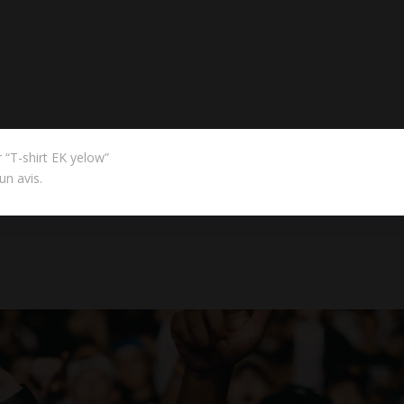
r “T-shirt EK yelow”
un avis.