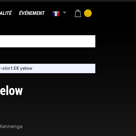
ALITÉ
ÉVÉNEMENT
-shirt EK yelow
yelow
y Kennenga