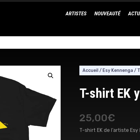
ARTISTES
NOUVEAUTÉ
ACTU
Accueil
/
Esy Kennenga
/
T
T-shirt EK 
25,00
€
T-shirt EK de l’artiste Es