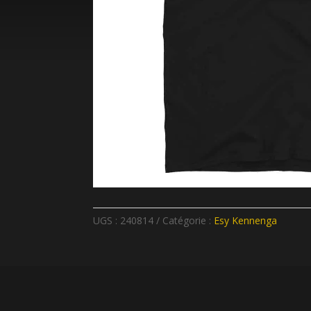
UGS :
240814
Catégorie :
Esy Kennenga