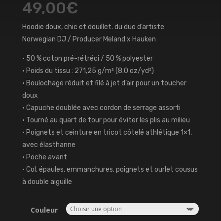
49,00
€
Hoodie doux, chic et douillet. du duo d’artiste
Norwegian DJ / Producer Meland x Hauken
• 50 % coton pré-rétréci / 50 % polyester
• Poids du tissu : 271,25 g/m² (8.0 oz/yd²)
• Boulochage réduit et filé à jet d’air pour un toucher
doux
• Capuche doublée avec cordon de serrage assorti
• Tourné au quart de tour pour éviter les plis au milieu
• Poignets et ceinture en tricot côtelé athlétique 1×1,
avec élasthanne
• Poche avant
• Col, épaules, emmanchures, poignets et ourlet cousus
à double aiguille
Couleur