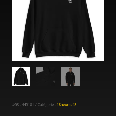
UGS :
445181
Catégorie :
18heures48