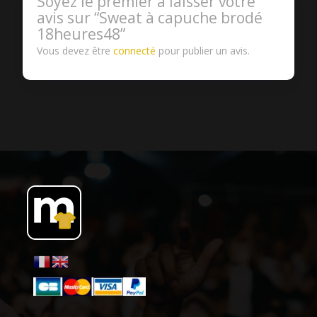
Soyez le premier à laisser votre
avis sur “Sweat à capuche brodé
18heures48”
Vous devez être
connecté
pour publier un avis.