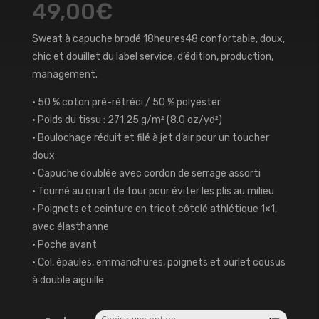
49,00
€
Sweat à capuche brodé 18heures48 confortable, doux,
chic et douillet du label service, d’édition, production,
management.
• 50 % coton pré-rétréci / 50 % polyester
• Poids du tissu : 271,25 g/m² (8.0 oz/yd²)
• Boulochage réduit et filé à jet d’air pour un toucher
doux
• Capuche doublée avec cordon de serrage assorti
• Tourné au quart de tour pour éviter les plis au milieu
• Poignets et ceinture en tricot côtelé athlétique 1×1,
avec élasthanne
• Poche avant
• Col, épaules, emmanchures, poignets et ourlet cousus
à double aiguille