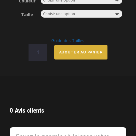
Couleur
Taille
Guide des Tailles
quantité
AJOUTER AU PANIER
de
Sweat
à
capuche
brodé
18heures48
0 Avis clients