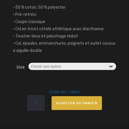
• 50 % coton, 50 % polyester
• Pré-rétréci
• Coupe classique
• Col en tricot côtelé athlétique avec élasthanne
• Toucher doux et peluchage réduit
• Col, épaules, emmanchures, poignets et ourlet cousus
à aiguille double
Size
Guide des Tailles
quantité
AJOUTER AU PANIER
de
Sweat
Paris
fleuri