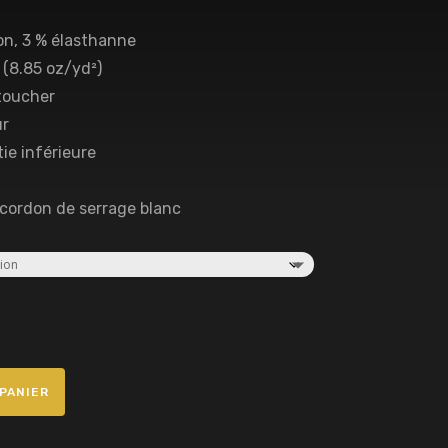
ton, 3 % élasthanne
 (8.85 oz/yd²)
 toucher
ur
tie inférieure
 cordon de serrage blanc
PANIER