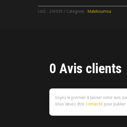
UGS :
241039
Catégorie :
Malekoumsa
0 Avis clients
Soyez le premier à laisser votre avis 
Vous devez être
connecté
pour publier 