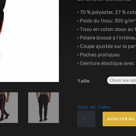
• 70 % polyester, 27 % co
• Poids du tissu: 300 g/m²
• Tissu en coton doux au
• Polaire brossé à l’intérie
• Coupe ajustée sur la par
• Poches pratiques
• Ceinture élastique avec
Taille
Guide des Tailles
quantité
AJOUTER AU 
de
Jogging
MLK