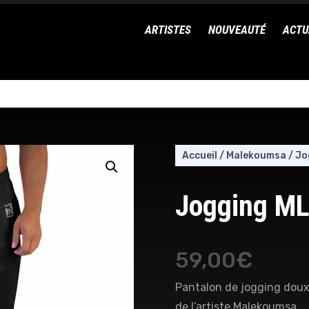
ARTISTES
NOUVEAUTÉ
ACTU
Accueil
/
Malekoumsa
/
Jo
Jogging ML
59,00
€
Pantalon de jogging doux à
de l’artiste Malekoumsa