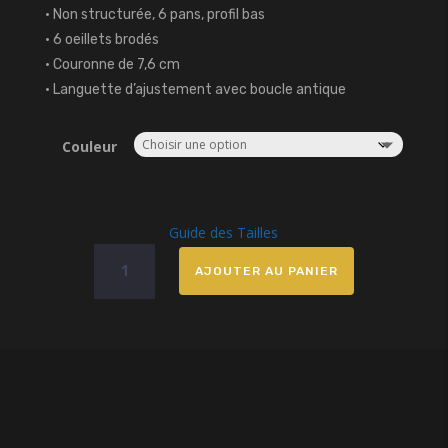
• Non structurée, 6 pans, profil bas
• 6 oeillets brodés
• Couronne de 7,6 cm
• Languette d’ajustement avec boucle antique
Couleur
Guide des Tailles
quantité
AJOUTER AU PANIER
de
Casquette
Gohu