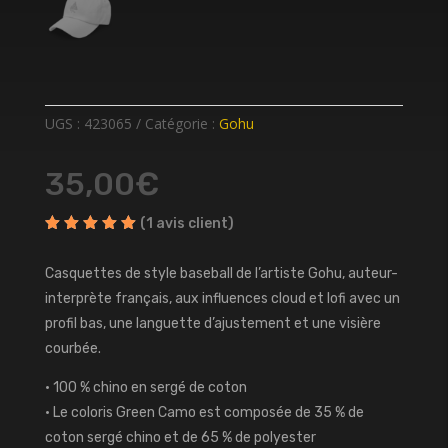
UGS :
423065
Catégorie :
Gohu
35,00
€
(
1
avis client)
Noté
5.00
sur
5 basé
Casquettes de style baseball de l’artiste Gohu, auteur-
sur
interprète français, aux influences cloud et lofi avec un
notation
client
profil bas, une languette d’ajustement et une visière
courbée.
• 100 % chino en sergé de coton
• Le coloris Green Camo est composée de 35 % de
coton sergé chino et de 65 % de polyester