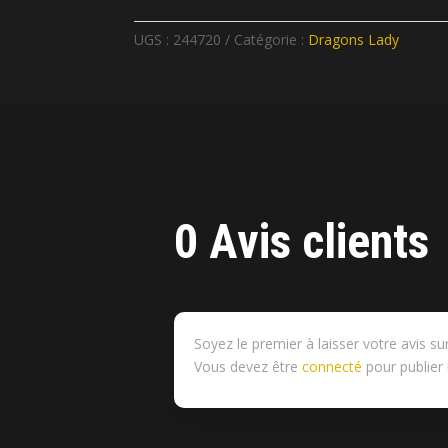
UGS :
244720
Catégorie :
Dragons Lady
0 Avis clients
Soyez le premier à laisser votre avis s
Vous devez être
connecté
pour publier 