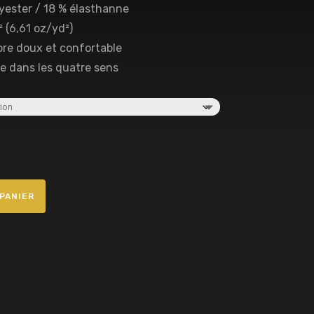
lyester / 18 % élasthanne
² (6,61 oz/yd²)
fibre doux et confortable
le dans les quatre sens
PANIER