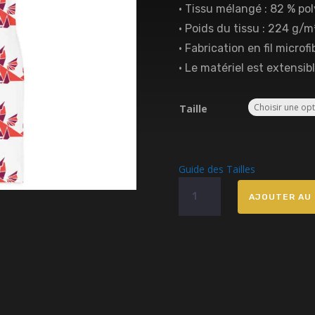
• Tissu mélangé : 82 % po
• Poids du tissu : 224 g/m
• Fabrication en fil micro
• Le matériel est extensib
Taille
Guide des Tailles
quantité
AJOUTER AU 
de
Robe
White
Dragons
lady