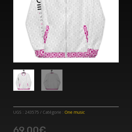
UGS :
243575
Catégorie :
One music
69,00
€