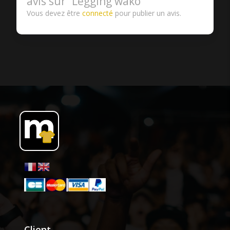
avis sur “Legging wako”
Vous devez être
connecté
pour publier un avis.
Client