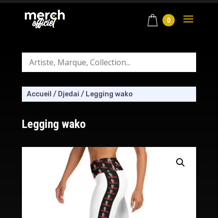
0
Accueil
/
Djedai
/
Legging wako
Legging wako