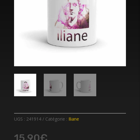
UGS :
241914
Catégorie :
Iliane
15,90
€