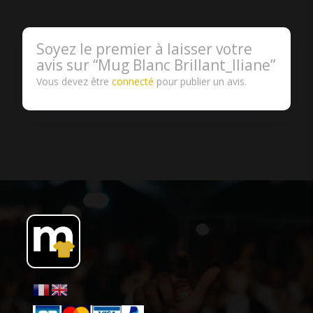
Soyez le premier à laisser votre
avis sur “Mug Blanc Brillant_Iliane”
Vous devez être
connecté
pour publier un avis.