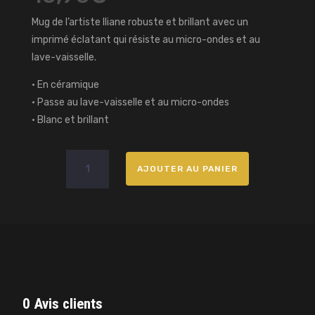
Mug de l’artiste Iliane robuste et brillant avec un
imprimé éclatant qui résiste au micro-ondes et au
lave-vaisselle.
• En céramique
• Passe au lave-vaisselle et au micro-ondes
• Blanc et brillant
quantité
AJOUTER AU PANIER
de
Mug
Blanc
Brillant_Iliane
0 Avis clients