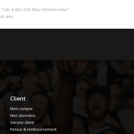
ur “Sac à dos Gris Bleu Elevanscoeur”
un avis.
Client
Mon compte
Mes données
Service client
Retour & remboursement