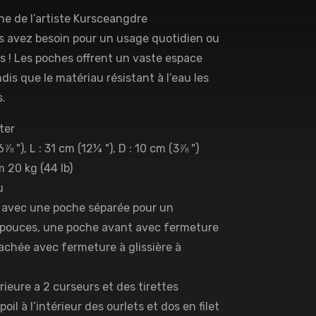
ne de l’artiste Kursceangdre
avez besoin pour un usage quotidien ou
es ! Les poches offrent un vaste espace
dis que le matériau résistant à l’eau les
.
ter
⅞ "), L : 31 cm (12¼ "), D : 10 cm (3⅞ ")
 20 kg (44 lb)
u
e avec une poche séparée pour un
5 pouces, une poche avant avec fermeture
cachée avec fermeture à glissière à
rieure a 2 curseurs et des tirettes
il à l’intérieur des ourlets et dos en filet