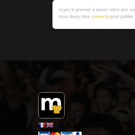
Soyez le premier à laisser votre avis s
Vous devez être
connecté
pour publier 