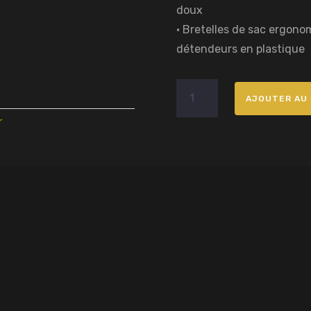
doux
• Bretelles de sac ergon
détendeurs en plastique
quantité
AJOUTER AU 
de
Sac
r
à
dos
Gris
Bleu
Elevanscoeur