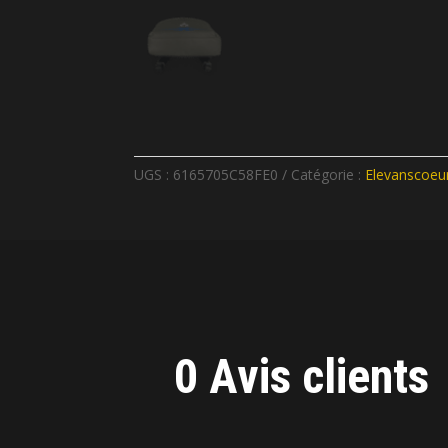
UGS :
6165705C58FE0
Catégorie :
Elevanscoeu
0 Avis clients