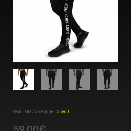
UGS :
ND
Catégorie :
Gued'1
59,00
€