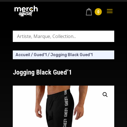
0
Accueil
/
Gued'1
/
Jogging Black Gued’1
Jogging Black Gued’1