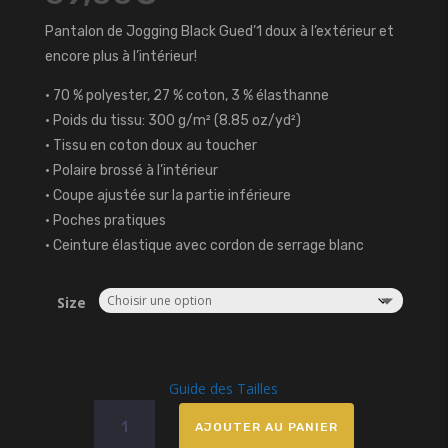
Pantalon de Jogging Black Gued’1 doux à l’extérieur et
encore plus à l’intérieur!
• 70 % polyester, 27 % coton, 3 % élasthanne
• Poids du tissu: 300 g/m² (8.85 oz/yd²)
• Tissu en coton doux au toucher
• Polaire brossé à l’intérieur
• Coupe ajustée sur la partie inférieure
• Poches pratiques
• Ceinture élastique avec cordon de serrage blanc
Size
Guide des Tailles
quantité
AJOUTER AU PANIER
de