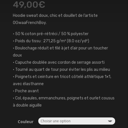
49,00
€
Hoodie sweat doux, chic et douillet de l’artiste
OGwaaFrenchBoy.
• 50 % coton pré-rétréci / 50 % polyester
• Poids du tissu : 271,25 g/m² (8.0 oz/yd²)
• Boulochage réduit et filé à jet d’air pour un toucher
doux
• Capuche doublée avec cordon de serrage assorti
• Tourné au quart de tour pour éviter les plis au milieu
• Poignets et ceinture en tricot côtelé athlétique 1×1,
avec élasthanne
• Poche avant
• Col, épaules, emmanchures, poignets et ourlet cousus
à double aiguille
Couleur