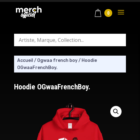
0
Accueil
/
Ogwaa french boy
/
Hoodie
OGwaaFrenchBoy.
Hoodie OGwaaFrenchBoy.