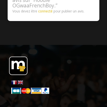
OGwaaFrenchBoy.”
Vous devez être
connecté
pour publier un avis.