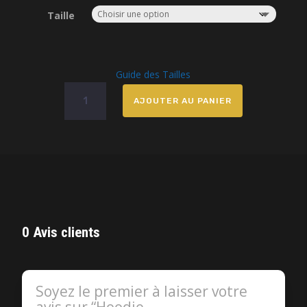
Taille
Guide des Tailles
quantité
AJOUTER AU PANIER
de
Hoodie
OGwaaFrenchBoy.
0 Avis clients
Soyez le premier à laisser votre
avis sur “Hoodie