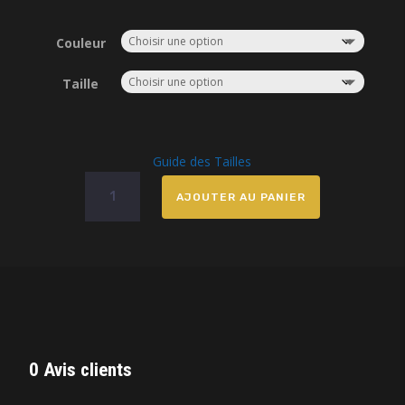
Couleur
Taille
Guide des Tailles
quantité
AJOUTER AU PANIER
de
Hoodie
Galvanize
records
0 Avis clients