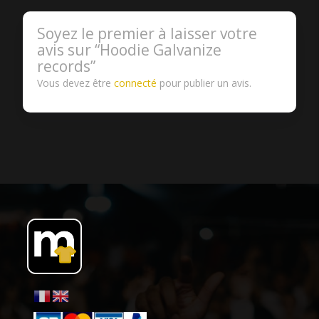
Soyez le premier à laisser votre
avis sur “Hoodie Galvanize
records”
Vous devez être
connecté
pour publier un avis.