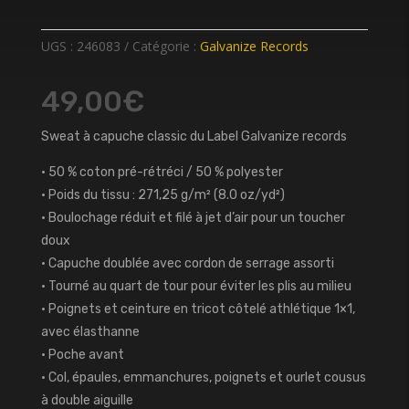
UGS :
246083
Catégorie :
Galvanize Records
49,00
€
Sweat à capuche classic du Label Galvanize records
• 50 % coton pré-rétréci / 50 % polyester
• Poids du tissu : 271,25 g/m² (8.0 oz/yd²)
• Boulochage réduit et filé à jet d’air pour un toucher
doux
• Capuche doublée avec cordon de serrage assorti
• Tourné au quart de tour pour éviter les plis au milieu
• Poignets et ceinture en tricot côtelé athlétique 1×1,
avec élasthanne
• Poche avant
• Col, épaules, emmanchures, poignets et ourlet cousus
à double aiguille