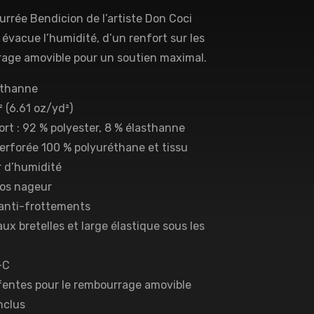
rrée Bendicion de l’artiste Don Coci
évacue l’humidité, d’un renfort sur les
rage amovible pour un soutien maximal.
asthanne
² (6.61 oz/yd²)
ort : 92 % polyester, 8 % élasthanne
erforée 100 % polyuréthane et tissu
r d’humidité
dos nageur
s anti-frottements
x bretelles et large élastique sous les
-C
fentes pour le rembourrage amovible
nclus