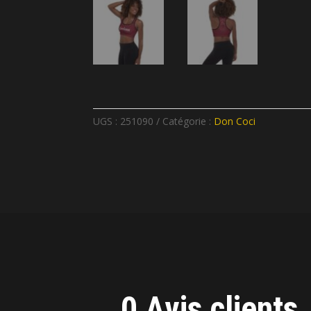
UGS :
251090
Catégorie :
Don Coci
0 Avis clients