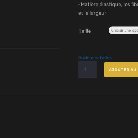
• Matière élastique, les fi
et la largeur
Taille
Guide des Tailles
quantité
AJOUTER AU 
de
Brassière
de
Sport
Rembourrée
Bendicion