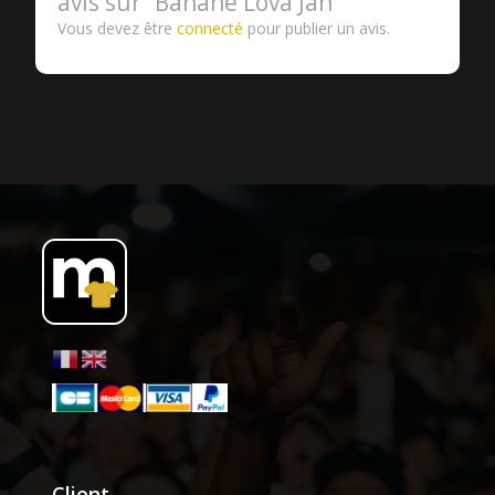
avis sur “Banane Lova Jah”
Vous devez être
connecté
pour publier un avis.
Client