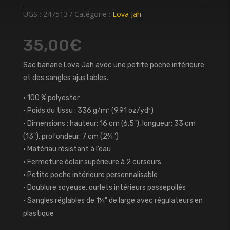
UGS :
247513
Catégorie :
Lova Jah
35,00
€
Sac banane Lova Jah avec une petite poche intérieure
et des sangles ajustables.
• 100 % polyester
• Poids du tissu : 336 g/m² (9.91 oz/yd²)
• Dimensions : hauteur: 16 cm (6.5"), longueur: 33 cm
(13"), profondeur: 7 cm (2¾")
• Matériau résistant à l’eau
• Fermeture éclair supérieure à 2 curseurs
• Petite poche intérieure personnalisable
• Doublure soyeuse, ourlets intérieurs passepoilés
• Sangles réglables de 1¼" de large avec régulateurs en
plastique