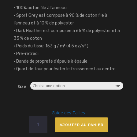
• 100% coton filé à l’anneau
• Sport Grey est composé à 90 % de coton filé à
l’anneau et à 10 % de polyester
• Dark Heather est composée à 65 % de polyester et à
35 % de coton
• Poids du tissu: 153 g / m² (4.5 oz/y² )
• Pré-rétréci
• Bande de propreté d’épaule à épaule
• Quart de tour pour éviter le froissement au centre
Size
Guide des Tailles
quantité
AJOUTER AU PANIER
de
T-