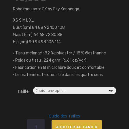
Robe moulante EK by Esy Kennenga.
XS S M L XL
Bust (cm) 84 88 92 100 108
Waist (cm) 64 68 72 80 88
Hip (cm) 90 94 98 106 114
• Tissu mélangé : 82 % polyester / 18 % élasthanne
• Poids du tissu : 224 g/m² (6,61 oz/yd²)
• Fabrication en fil microfibre doux et confortable
• Le matériel est extensible dans les quatre sens
Taille
Guide des Tailles
quantité
AJOUTER AU PANIER
de