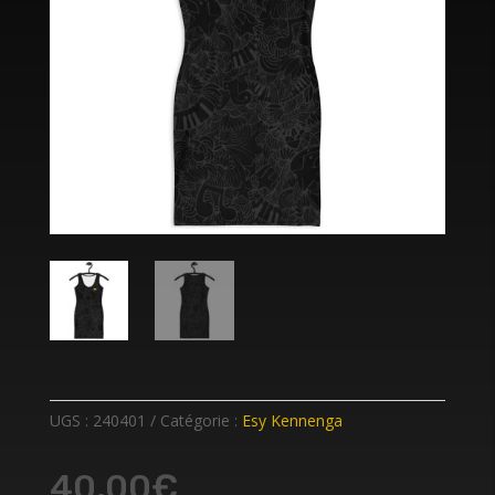
UGS :
240401
Catégorie :
Esy Kennenga
40,00
€