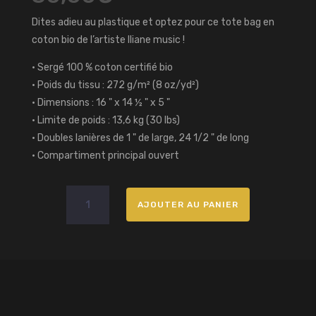
Dites adieu au plastique et optez pour ce tote bag en
coton bio de l’artiste Iliane music !
• Sergé 100 % coton certifié bio
• Poids du tissu : 272 g/m² (8 oz/yd²)
• Dimensions : 16 " x 14 ½ " x 5 "
• Limite de poids : 13,6 kg (30 lbs)
• Doubles lanières de 1 " de large, 24 1/2 " de long
• Compartiment principal ouvert
quantité
AJOUTER AU PANIER
de
Sac
Bio
Ie
goût
des
mots