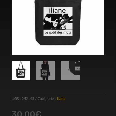
UGS :
242143
Catégorie :
Iliane
30,00
€