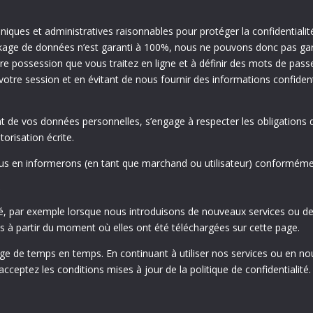
ques et administratives raisonnables pour protéger la confidentialité, 
ge de données n’est garanti à 100%, nous ne pouvons donc pas gara
possession que vous traitez en ligne et à définir des mots de passe f
otre session et en évitant de nous fournir des informations confident
 de vos données personnelles, s’engage à respecter les obligations de 
orisation écrite.
us en informerons (en tant que marchand ou utilisateur) conformémen
é
té, par exemple lorsque nous introduisons de nouveaux services ou de
ées à partir du moment où elles ont été téléchargées sur cette page.
 de temps en temps. En continuant à utiliser nos services ou en nou
ceptez les conditions mises à jour de la politique de confidentialité.