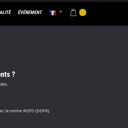
ALITÉ
ÉVÉNEMENT
ents ?
ndes.
 avec la norme RGPD (DGPR).