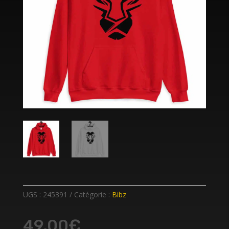
UGS :
245391
Catégorie :
Bibz
49,00
€