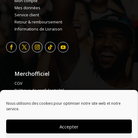
Mon compte
Mes données
Service client
Retour & remboursement
Informations de Livraison
Merchofficiel
CGV
Politique de confidentialité
Politique de cookie
Nous utilisons des cookies pour optimiser notre site web et notre
Plan de site
service.
Accepter
ONLY HYPE ARTISTS
| LES ARTISTES :
A
B
C
D
E
F
G
H
I
J