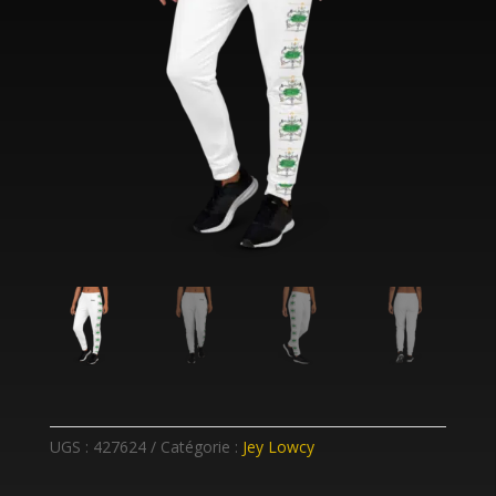
UGS :
427624
Catégorie :
Jey Lowcy