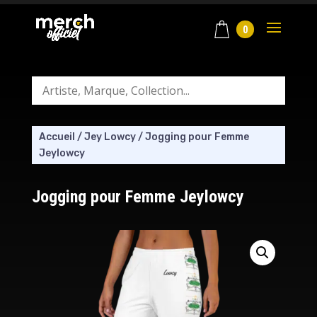
0
Accueil
/
Jey Lowcy
/
Jogging pour Femme
Jeylowcy
Jogging pour Femme Jeylowcy