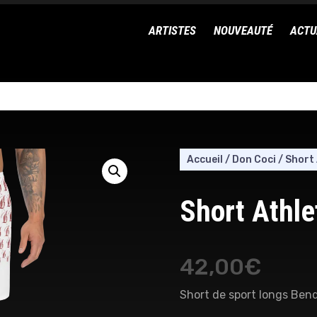
ARTISTES
NOUVEAUTÉ
ACTU
Accueil
/
Don Coci
/
Short 
Short Athle
42,00
€
Short de sport longs Bend