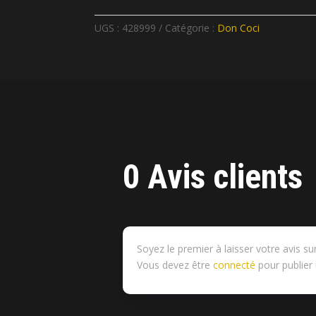
UGS :
428999
Catégorie :
Don Coci
0 Avis clients
Soyez le premier à laisser votre avis su
Vous devez être
connecté
pour publier 