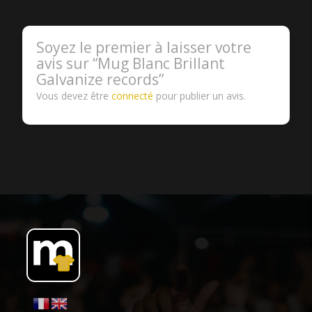
Soyez le premier à laisser votre
avis sur “Mug Blanc Brillant
Galvanize records”
Vous devez être
connecté
pour publier un avis.