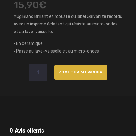
15,90
€
Mug Blanc Brillant et robuste du label Galvanize records
avec un imprimé éclatant qui résiste au micro-ondes
et au lave-vaisselle.
• En céramique
• Passe au lave-vaisselle et au micro-ondes
quantité
AJOUTER AU PANIER
de
Mug
Blanc
Brillant
Galvanize
records
0 Avis clients