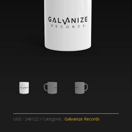
UGS :
246122
Catégorie :
Galvanize Records