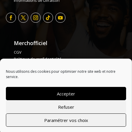
Informations de Livraison
Merchofficiel
CGV
Politique de confidentialité
Politique de cookie
Nous utilisons des cookies pour optimiser notre site web et notre
Plan de site
service.
Accepter
ONLY HYPE ARTISTS
| LES ARTISTES :
A
B
C
D
E
F
G
H
I
J
Refuser
K
L
M
N
O
P
Q
R
S
T
U
V
W
X
Y
Z
© 2026 Tous droits réservés, Merchofficiel | Website made
Paramétrer vos choix
with ♥ par SARL LINKLEEK