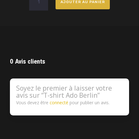
AJOUTER AU PANIER
de
T-
shirt
Ado
Berlin
0 Avis clients
Soyez le premier à laisser votre
avis sur “T-shirt Ado Berlin”
Vous devez être
connecté
pour publier un avis.