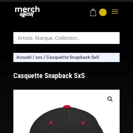
Accueil
/
sxs
/
Casquette Snapback SxS
Casquette Snapback SxS