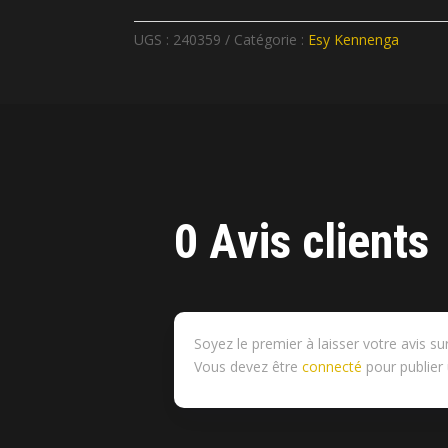
UGS :
240359
Catégorie :
Esy Kennenga
0 Avis clients
Soyez le premier à laisser votre avis s
Vous devez être
connecté
pour publier 