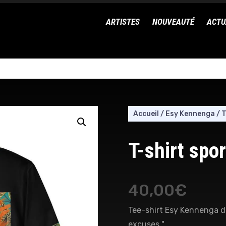
ARTISTES
NOUVEAUTÉ
ACTU
Accueil
/
Esy Kennenga
/
T
T-shirt spo
40,00
€
Tee-shirt Esy Kennenga du
excuses "