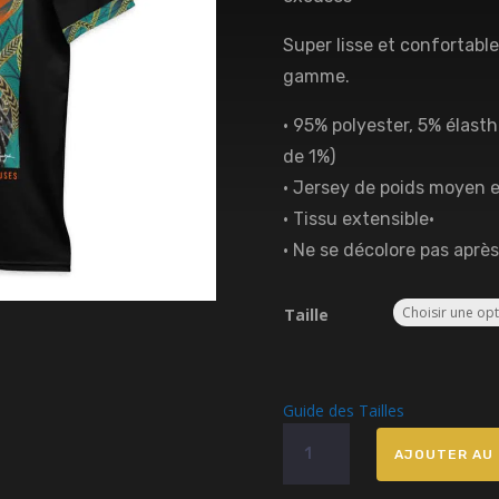
Super lisse et confortable
gamme.
• 95% polyester, 5% élasth
de 1%)
• Jersey de poids moyen 
• Tissu extensible•
• Ne se décolore pas après
Taille
Guide des Tailles
quantité
AJOUTER AU 
de
T-