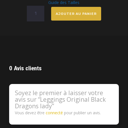
Guide des Tailles
quantité
AJOUTER AU PANIER
de
Leggings
Original
Black
Dragons
lady
0 Avis clients
Soyez le premier à laisser votre
avis sur “Leggings Original Black
Dragons lady”
Vous devez être
connecté
pour publier un avis.