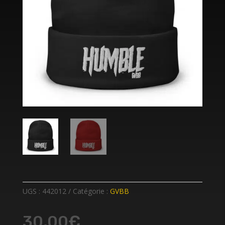
UGS :
442012
Catégorie :
GVBB
30,00
€