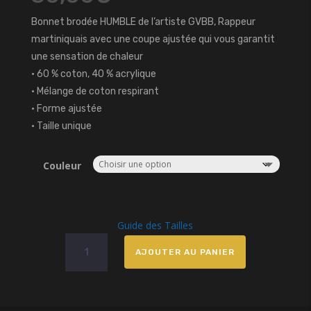
Bonnet brodée HUMBLE de l’artiste GVBB, Rappeur
martiniquais avec une coupe ajustée qui vous garantit
une sensation de chaleur
• 60 % coton, 40 % acrylique
• Mélange de coton respirant
• Forme ajustée
• Taille unique
Couleur
Guide des Tailles
quantité
AJOUTER AU PANIER
de
Bonnet
brodé
HUMBLE