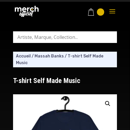
Accueil
/
Massah Banks
/
T-shirt Self Made
Music
T-shirt Self Made Music