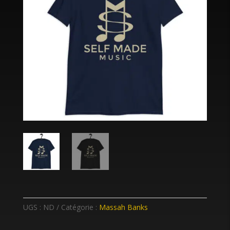
UGS :
ND
Catégorie :
Massah Banks