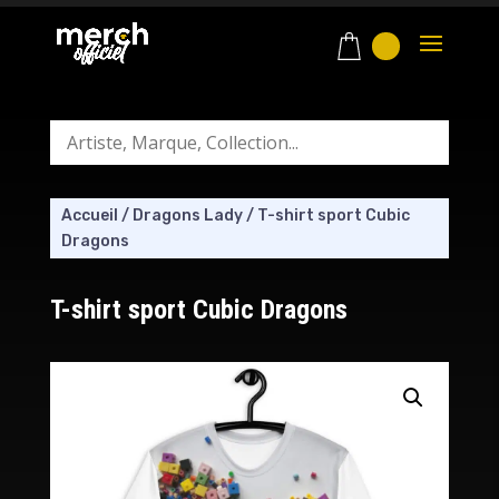
Accueil
/
Dragons Lady
/
T-shirt sport Cubic
Dragons
T-shirt sport Cubic Dragons