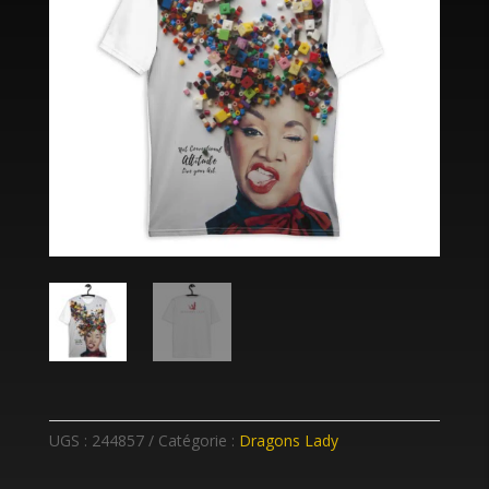
UGS :
244857
Catégorie :
Dragons Lady