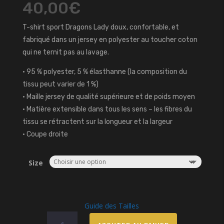
40,00
€
T-shirt sport Dragons Lady doux, confortable, et
fabriqué dans un jersey en polyester au toucher coton
qui ne ternit pas au lavage.
• 95 % polyester, 5 % élasthanne (la composition du
tissu peut varier de 1 %)
• Maille jersey de qualité supérieure et de poids moyen
• Matière extensible dans tous les sens – les fibres du
tissu se rétractent sur la longueur et la largeur
• Coupe droite
Size
Guide des Tailles
quantité