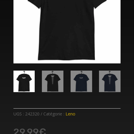
UGS :
242320
Catégorie :
Leno
29,99
€