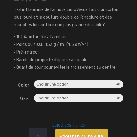
T-shirt Isomnie de l’artiste Leno Avius fait d’un coton
plus lourd et la couture double de l’encolure et des
manches lui confère une plus grande durabilité.
• 100% coton filé à l’anneau
• Poids du tissu: 153 g / m² (4.5 oz/y² )
• Pré-rétréci
• Bande de propreté d’épaule à épaule
• Quart de tour pour éviter le froissement au centre
Color
Size
Guide des Tailles
quantité
AJOUTER AU PANIER