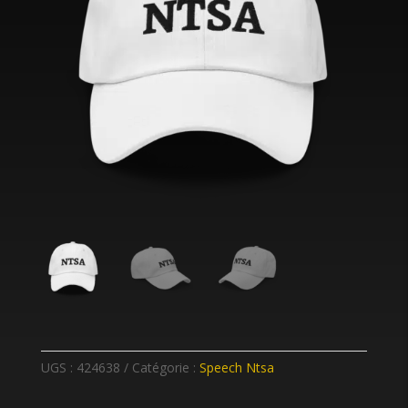
UGS :
424638
Catégorie :
Speech Ntsa