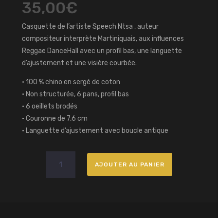
35,00
€
Casquette de l’artiste Speech Ntsa , auteur
compositeur interprète Martiniquais, aux influences
Reggae DanceHall avec un profil bas, une languette
d’ajustement et une visière courbée.
• 100 % chino en sergé de coton
• Non structurée, 6 pans, profil bas
• 6 oeillets brodés
• Couronne de 7,6 cm
• Languette d’ajustement avec boucle antique
quantité
AJOUTER AU PANIER
de
Casquette
blanche
Speech
Ntsa