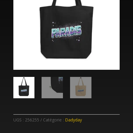
UGS :
256255
Catégorie :
Dadyday