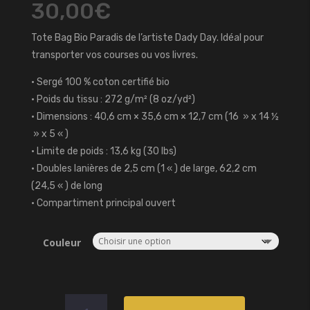
30,00
€
Tote Bag Bio Paradis de l’artiste Dady Day. Idéal pour
transporter vos courses ou vos livres.
• Sergé 100 % coton certifié bio
• Poids du tissu : 272 g/m² (8 oz/yd²)
• Dimensions : 40,6 cm × 35,6 cm × 12,7 cm (16 » x 14 ½
» x 5 « )
• Limite de poids : 13,6 kg (30 lbs)
• Doubles lanières de 2,5 cm (1 « ) de large, 62,2 cm
(24,5 « ) de long
• Compartiment principal ouvert
Couleur
quantité