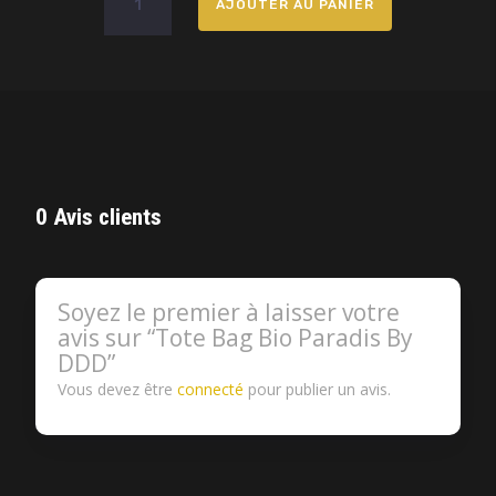
AJOUTER AU PANIER
de
Tote
Bag
Bio
Paradis
By
DDD
0 Avis clients
Soyez le premier à laisser votre
avis sur “Tote Bag Bio Paradis By
DDD”
Vous devez être
connecté
pour publier un avis.